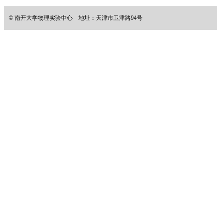
© 南开大学物理实验中心 地址：天津市卫津路94号